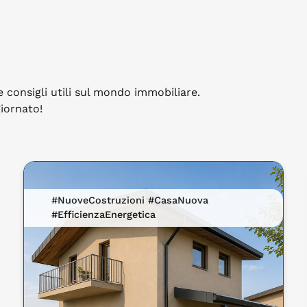
e consigli utili sul mondo immobiliare.
giornato!
#NuoveCostruzioni #CasaNuova
#EfficienzaEnergetica