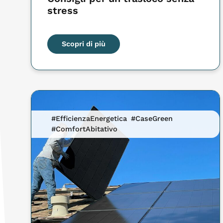
stress
Scopri di più
#EfficienzaEnergetica
#CaseGreen
#ComfortAbitativo