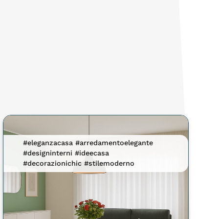
#eleganzacasa #arredamentoelegante
#designinterni #ideecasa
#decorazionichic #stilemoderno