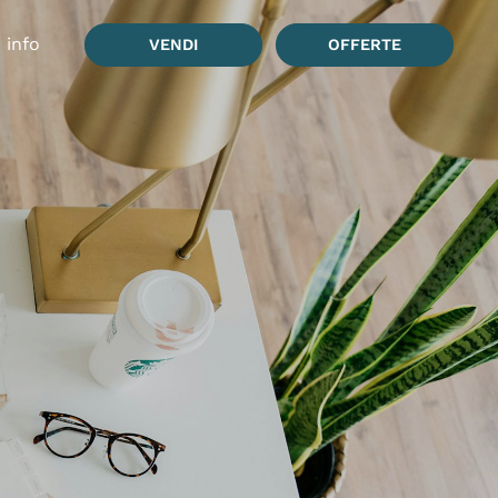
rente)
 info
VENDI
OFFERTE