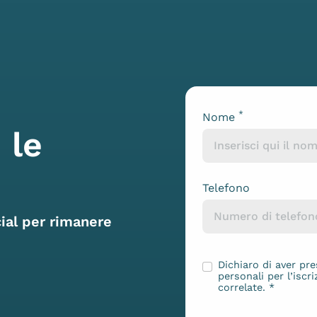
*
Nome
Lascia questo campo vuoto
 le
Telefono
cial per rimanere
Dichiaro di aver pre
personali per l’iscri
correlate.
*