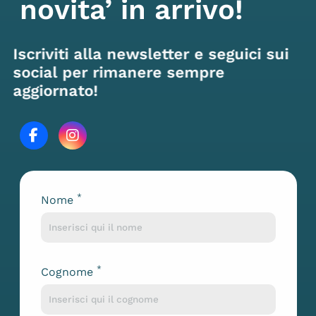
novita’ in arrivo!
Iscriviti alla newsletter e seguici sui
social per rimanere sempre
aggiornato!
*
Nome
Lascia questo campo vuoto
*
Cognome