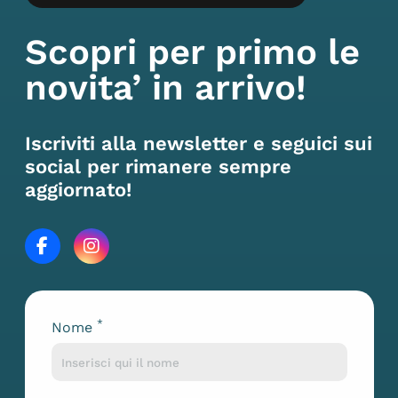
Scopri per primo le
novita’ in arrivo!
Iscriviti alla newsletter e seguici sui
social per rimanere sempre
aggiornato!
*
Nome
Lascia questo campo vuoto