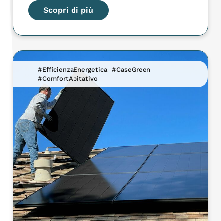
Scopri di più
#EfficienzaEnergetica
#CaseGreen
#ComfortAbitativo