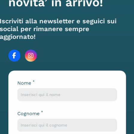
novita’ in arrivo!
Iscriviti alla newsletter e seguici sui
social per rimanere sempre
aggiornato!
*
Nome
Lascia questo campo vuoto
*
Cognome