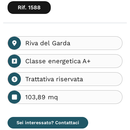
Rif. 1588
Riva del Garda
Classe energetica A+
Trattativa riservata
103,89 mq
Sei interessato? Contattaci