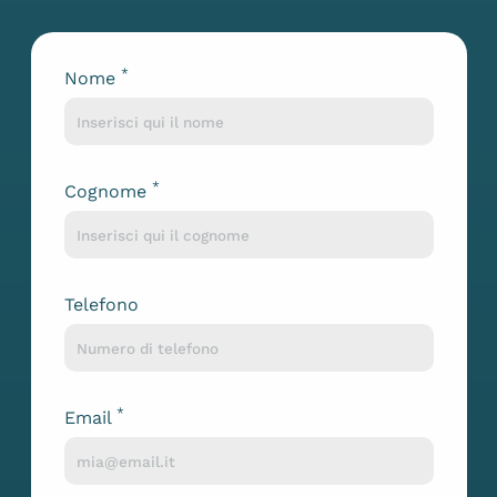
*
Nome
Lascia questo campo vuoto
*
Cognome
Telefono
*
Email