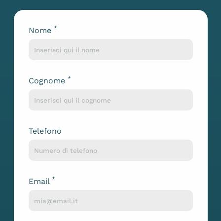
*
Nome
Lascia questo campo vuoto
*
Cognome
Telefono
*
Email