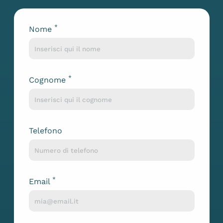
*
Nome
Lascia questo campo vuoto
*
Cognome
Telefono
*
Email