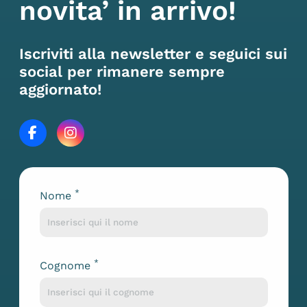
novita’ in arrivo!
Iscriviti alla newsletter e seguici sui
social per rimanere sempre
aggiornato!
*
Nome
Lascia questo campo vuoto
*
Cognome