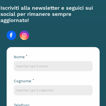
Iscriviti alla newsletter e seguici sui
social per rimanere sempre
aggiornato!
*
Nome
Lascia questo campo vuoto
*
Cognome
Telefono