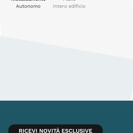
Autonomo
Intero edificio
Terrazzo
Balcone
SI
SI
RICEVI NOVITÀ ESCLUSIVE