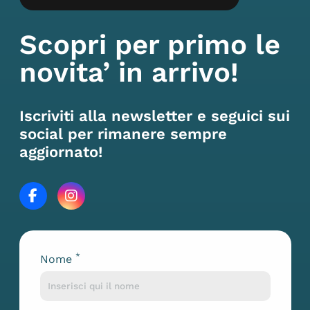
Scopri per primo le
novita’ in arrivo!
Iscriviti alla newsletter e seguici sui
social per rimanere sempre
aggiornato!
*
Nome
Lascia questo campo vuoto