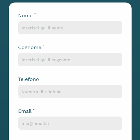
*
Nome
Lascia questo campo vuoto
*
Cognome
Telefono
*
Email